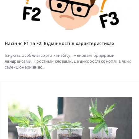
Насіння F1 та F2: Відмінності в характеристиках
Існують особливі сорти канабісу, іменовані брідерами
ландрейсами. Простими словами, це дикорослі коноплі, з яких
селекціонери виво..