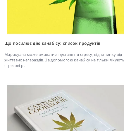
Що посилює дію канабісу: список продуктів
Марихуана може вживатися для зняття стресу, відпочинку від
життєвих негараздів. За допомогою канабісу не тільки лікують
стресові р..