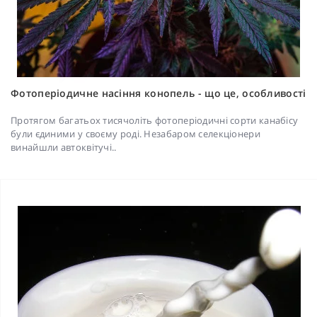
Фотоперіодичне насіння конопель - що це, особливості
Протягом багатьох тисячоліть фотоперіодичні сорти канабісу
були єдиними у своєму роді. Незабаром селекціонери
винайшли автоквітучі..