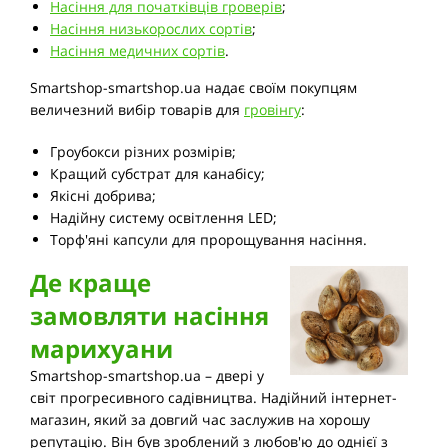
Насіння для початківців гроверів
;
Насіння низькорослих сортів
;
Насіння медичних сортів
.
Smartshop-smartshop.ua надає своїм покупцям
величезний вибір товарів для
гровінгу
:
Гроубокси різних розмірів;
Кращий субстрат для канабісу;
Якісні добрива;
Надійну систему освітлення LED;
Торф'яні капсули для пророщування насіння.
Де краще
замовляти насіння
марихуани
Smartshop-smartshop.ua – двері у
світ прогресивного садівництва. Надійний інтернет-
магазин, який за довгий час заслужив на хорошу
репутацію. Він був зроблений з любов'ю до однієї з