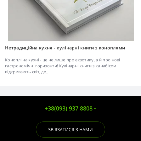
Нетрадиційна кухня - кулінарні книги з коноплями
Коноплі на кухні - це не лише про екзотику, а й про нові
гастрономічні горизонти! Кулінарні книги з канабісом
відкривають світ, де..
+38(093) 937 8808
ЗВ'ЯЗАТИСЯ З НАМИ