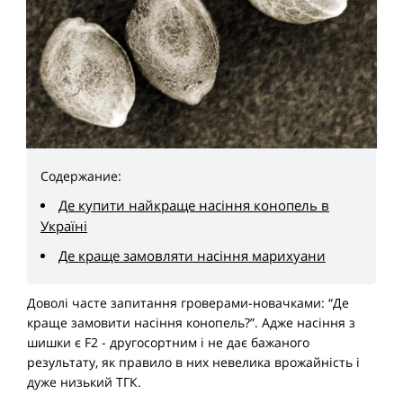
Содержание:
Де купити найкраще насіння конопель в
Україні
Де краще замовляти насіння марихуани
Доволі часте запитання гроверами-новачками: “Де
краще замовити насіння конопель?”. Адже насіння з
шишки є F2 - другосортним і не дає бажаного
результату, як правило в них невелика врожайність і
дуже низький ТГК.