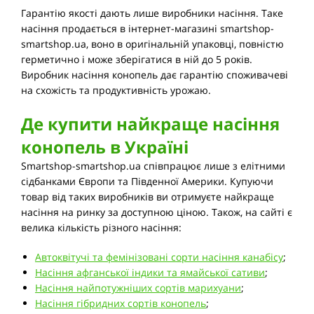
Гарантію якості дають лише виробники насіння. Таке
насіння продається в інтернет-магазині smartshop-
smartshop.ua, воно в оригінальній упаковці, повністю
герметично і може зберігатися в ній до 5 років.
Виробник насіння конопель дає гарантію споживачеві
на схожість та продуктивність урожаю.
Де купити найкраще насіння
конопель в Україні
Smartshop-smartshop.ua співпрацює лише з елітними
сідбанками Європи та Південної Америки. Купуючи
товар від таких виробників ви отримуєте найкраще
насіння на ринку за доступною ціною. Також, на сайті є
велика кількість різного насіння:
Автоквітучі та фемінізовані сорти насіння канабісу
;
Насіння афганської індики та ямайської сативи
;
Насіння найпотужніших сортів марихуани
;
Насіння гібридних сортів конопель
;