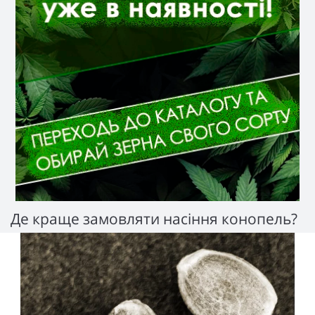
Де краще замовляти насіння конопель?