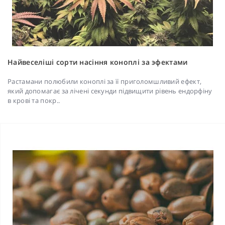
Найвеселіші сорти насіння коноплі за эфектами
Растамани полюбили коноплі за її приголомшливий ефект,
який допомагає за лічені секунди підвищити рівень ендорфіну
в крові та покр..