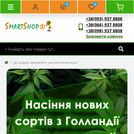
0
0
+38(093) 937 8808
+38(066) 937 8808
+38(098) 937 8808
Замовити дзвінок
Де краще замовляти насіння конопель?