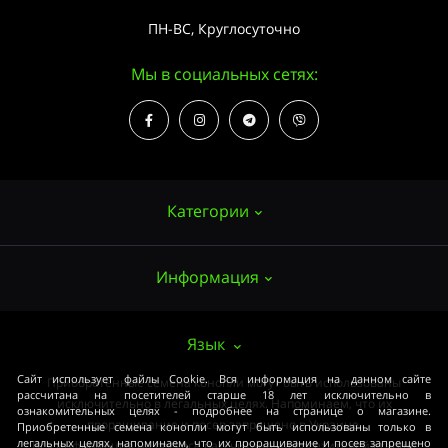
ПН-ВС, Круглосуточно
Мы в социальных сетях:
Категории
Информация
Семена конопли
Выращивание
О нас
Язык
Аксессуары
Публичный договор (ОФЕРТА)
Сайт использует файлы Cookie. Вся информация на данном сайте
Приобретенные семена конопли могут быть использованы
ОПТ
рассчитана на посетителей старше 18 лет исключительно в
исключительно в легальных целях. Напоминаем, что их
ознакомительных целях - подробнее на странице о магазине.
Оплата и доставка
проращивание и посев запрещено в Украине.
Приобретенные семена конопли могут быть использованы только в
легальных целях, напоминаем, что их проращивание и посев запрещено
Вся информация на ресурсе рассчитана на посетителей старше