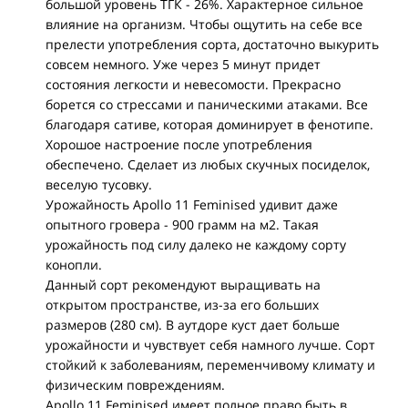
большой уровень ТГК - 26%. Характерное сильное
влияние на организм. Чтобы ощутить на себе все
прелести употребления сорта, достаточно выкурить
совсем немного. Уже через 5 минут придет
состояния легкости и невесомости. Прекрасно
борется со стрессами и паническими атаками. Все
благодаря сативе, которая доминирует в фенотипе.
Хорошое настроение после употребления
обеспечено. Сделает из любых скучных посиделок,
веселую тусовку.
Урожайность Apollo 11 Feminised удивит даже
опытного гровера - 900 грамм на м2. Такая
урожайность под силу далеко не каждому сорту
конопли.
Данный сорт рекомендуют выращивать на
открытом пространстве, из-за его больших
размеров (280 см). В аутдоре куст дает больше
урожайности и чувствует себя намного лучше. Сорт
стойкий к заболеваниям, переменчивому климату и
физическим повреждениям.
Apollo 11 Feminised имеет полное право быть в