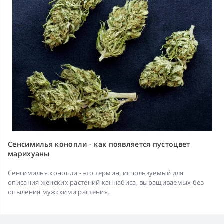
Сенсимилья конопли - как появляется пустоцвет
марихуаны
Сенсимилья конопли - это термин, используемый для
описания женских растений каннабиса, выращиваемых без
опыления мужскими растения..