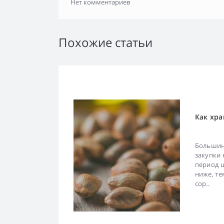
Нет комментариев
Похожие статьи
Как хра
Большин
закупки 
период ц
ниже, те
сор..