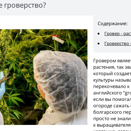
е гроверство?
Содержание:
Гровер - ра
Гроверство 
Гровером являе
растения, так з
который создае
культуры называ
перекочевало к 
английского “gr
если вы помогал
огороде сажать
болгарского пер
просто не знали
к выращивателям