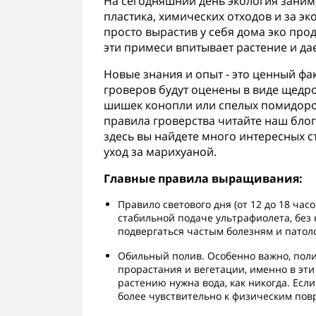
На сегодняшний день экология заним
пластика, химических отходов и за э
просто вырастив у себя дома эко прод
эти примеси впитывает растение и да
Новые знания и опыт - это ценный фа
гроверов будут оценены в виде щедро
шишек конопли или спелых помидоров
правила гроверства читайте наш бло
здесь вы найдете много интересных 
уход за марихуаной.
Главные правила выращивания:
Правило светового дня (от 12 до 18 часо
стабильной подаче ультрафиолета, без 
подвергаться частым болезням и патол
Обильный полив. Особенно важно, поли
прорастания и вегетации, именно в эти 
растению нужна вода, как никогда. Есл
более чувствительно к физическим пов