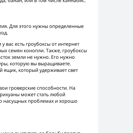
да, банан, или в том числе каннабис.
тия. Для этого нужны определенные
ход.
у вас есть гроубоксы от интернет
ых семян конопли. Также, гроубоксы
сток земли не нужно. Его нужно
уры, которую вы выращиваете.
й ящик, который удерживает свет
свои гроверские способности. На
рихуаны может стать любой
 о насущных проблемах и хорошо