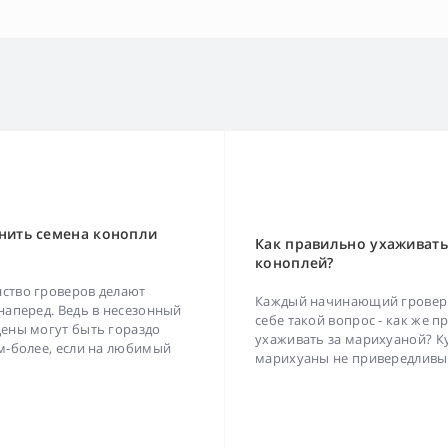
нить семена конопли
Как правильно ухаживать
коноплей?
ство гроверов делают
Каждый начинающий гровер 
наперед. Ведь в несезонный
себе такой вопрос - как же 
ены могут быть гораздо
ухаживать за марихуаной? К
м-более, если на любимый
марихуаны не привередливы в