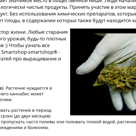
ает значимое место в общественной нише. Люди начали
кологически чистые продукты. Принять участие в этом 
укт. Без использования химических препаратов, которые 
ет плоды, в содержании которых также будут находится 
ктор жизни. Любые старания
го урожая, будь-то плотных
 :) Чтобы узнать все
г Smartshop-smartshop® -
статей про выращивание и
в). Растение нуждается в
него каннабис может
огиям.
вать растение в период
сроки (до двух месяцев)
и пропускать часто поливы или поливать плохой водой, растени
реждениям и болезням.