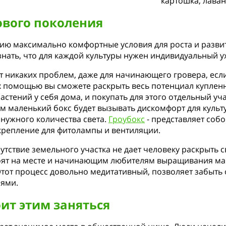
картошка, лаван
ового поколения
нию максимально комфортные условия для роста и разви
знать, что для каждой культуры нужен индивидуальный у
т никаких проблем, даже для начинающего гровера, если 
х помощью вы сможете раскрыть весь потенциал купленн
тений у себя дома, и покупать для этого отдельный уча
м маленький бокс будет вызывать дискомфорт для культ
нужного количества света.
Гроубокс
- представляет собо
 крепление для фитолампы и вентиляции.
утствие земельного участка не дает человеку раскрыть 
тоят на месте и начинающим любителям выращивания ма
Этот процесс довольно медитативный, позволяет забыть
иями.
оит этим заняться