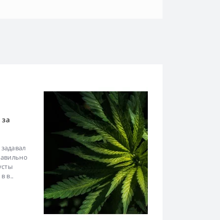
 за
задавал
правильно
усты
 в..