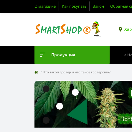
О магазине
Как покупать
Закон
Обратная с
Хар
Продукция
Кто такой гровер и что такое гроверство?