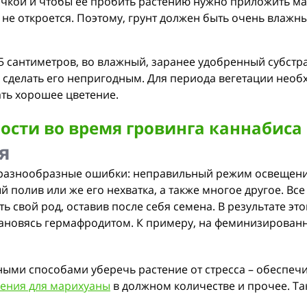
чкой и чтобы ее пробить растению нужно приложить мас
 не откроется. Поэтому, грунт должен быть очень влажны
5 сантиметров, во влажный, заранее удобренный субстрат
 сделать его непригодным. Для периода вегетации необ
ать хорошее цветение.
сти во время гровинга каннабиса
я
 разнообразные ошибки: неправильный режим освещени
 полив или же его нехватка, а также многое другое. Вс
ть свой род, оставив после себя семена. В результате э
ановясь гермафродитом. К примеру, на феминизированн
ыми способами уберечь растение от стресса – обеспеч
ения для марихуаны
в должном количестве и прочее. Та