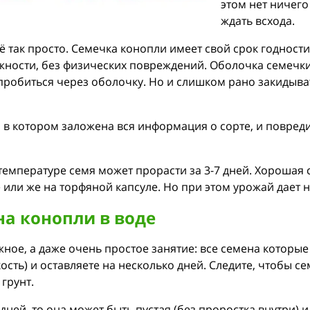
этом нет ничего
ждать всхода.
ё так просто. Семечка конопли имеет свой срок годности 
лажности, без физических повреждений. Оболочка семечк
пробиться через оболочку. Но и слишком рано закидыват
 в котором заложена вся информация о сорте, и повред
мпературе семя может прорасти за 3-7 дней. Хорошая с
ке или же на торфяной капсуле. Но при этом урожай дает
а конопли в воде
е, а даже очень простое занятие: все семена которые 
ость) и оставляете на несколько дней. Следите, чтобы с
 грунт.
 дней, то она может быть пустая (без проростка внутри)