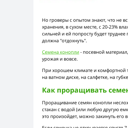
Но гроверы с опытом знают, что не вс
хранения, в сухом месте, с 20-23% в
сильней и ей попросту будет труднее 
должна "отдохнуть".
Семена конопли
- посевной материал,
урожая и вовсе.
При хорошем климате и комфортной те
на ватном диске, на салфетке, на губ
Как проращивать семен
Проращивание семян конопли несложно
стакан с водой (или любую другую емк
это произойдет, можно закинуть его в
Если семечка не открывается спустя 7