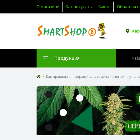
О магазине
Как покупать
Закон
Обратная с
Хар
Продукция
Как правильно проращивать семена конопли - лучши