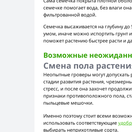
Сама семечка покрыта плотной оболо
семечке помогает вода, без влаги она
фильтрованной водой.
Семечка высаживается на глубину до 
умом, иначе можно испортить грунт и
поможет растению быстрее расти и д
Возможные неожиданно
Смена пола растени
Неопытные гроверы могут допускать
стадии развития растения, чрезмерный
стресс, и после она захочет продолжи
признаки противоположного пола, ст
пыльцевые мешочки.
Именно поэтому стоит всеми возможн
использовать соответствующие
удобр
выбирать неприхотливые сорта.