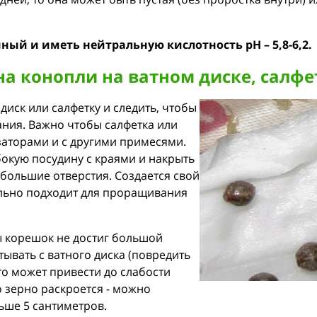
нный и иметь нейтральную кислотность
pH – 5,8-6,2
.
а конопли на ватном диске, салфе
иск или салфетку и следить, чтобы
ния. Важно чтобы салфетка или
заторами и с другими примесями.
бокую посудину с краями и накрыть
большие отверстия. Создается свой
льно подходит для проращивания
ы корешок не достиг большой
тывать с ватного диска (повредить
то может привести до слабости
о зерно раскроется - можно
льше 5 сантиметров.