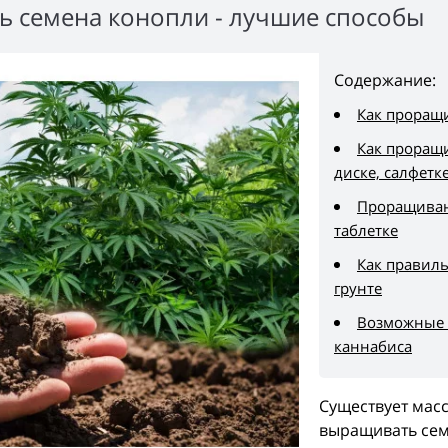
ь семена конопли - лучшие способы
Содержание:
Как проращи
Как проращ
диске, салфетк
Проращиван
таблетке
Как правил
грунте
Возможные 
каннабиса
Существует масс
выращивать сем