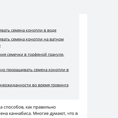
вать семена конопли в воде
ивать семена конопли на ватном
е
ия семечки в торфяной грануле,
ьно проращивать семена конопли в
неожиданности во время гровинга
а способов, как правильно
ена каннабиса. Многие думают, что в