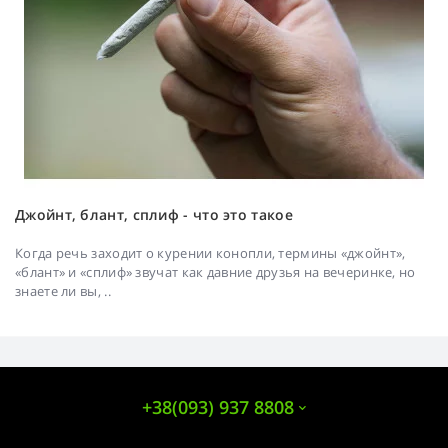
Джойнт, блант, сплиф - что это такое
Когда речь заходит о курении конопли, термины «джойнт»,
«блант» и «сплиф» звучат как давние друзья на вечеринке, но
знаете ли вы, ..
+38(093) 937 8808